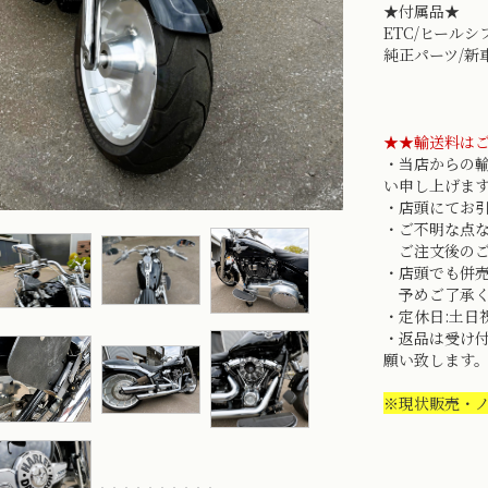
★付属品★
ETC/ヒール
純正パーツ/新
★★輸送料は
・当店からの
い申し上げま
・店頭にてお引
・ご不明な点
ご注文後のご
・店頭でも併
予めご了承く
・定休日:土日
・返品は受け
願い致します
※現状販売・