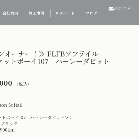
お問合せ
会社案内
施工事例
リクルート
ブログ
ンオーナー！≫ FLFBソフテイル
ファットボーイ107 ハーレーダビット
000
（税込）
on Softail
ァットボーイ107 ハーレーダビットソン
トブラック
900km