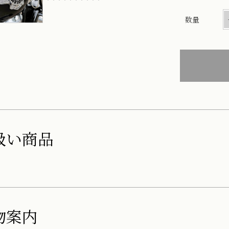
数量
扱い商品
物案内