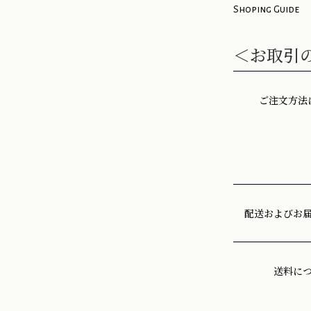
Shoping Guide
＜お取引
ご注文方法
配送およびお
送料に