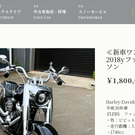
2
03
04
エクステリア
中古車販売・修理
スノーモービル
xterior
Used Car
Snowmobile
≪新車ワ
2018y
ソン
￥1,800,
Harley-Davids
平成30年車
FLFBS フ
・色：ビビッ
・走行距離：3.
・1740cc