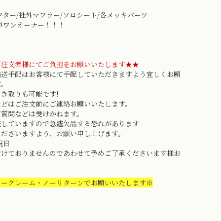
シフター/社外マフラー/ソロシート/各メッキパーツ
車ワンオーナー！！！
ご注文者様にてご負担をお願いいたします★★
輸送手配はお客様にて手配していただきますよう宜しくお願
す。
き取りも可能です!
などはご注文前にご連絡お願いいたします。
質問などは受けかねます。
売していますので急遽欠品する恐れがあります
ださいますよう、お願い申し上げます。
祝日
付けておりませんのであわせて予めご了承くださいます様お
。
ノークレーム・ノーリターンでお願いいたします※