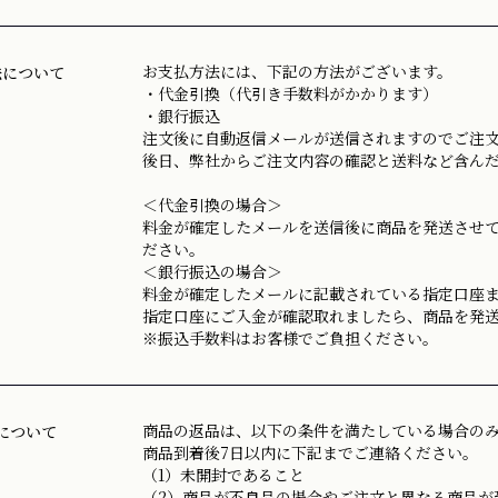
お支払方法には、下記の方法がございます。
法について
・代金引換（代引き手数料がかかります）
・銀行振込
注文後に自動返信メールが送信されますのでご注
後日、弊社からご注文内容の確認と送料など含ん
＜代金引換の場合＞
料金が確定したメールを送信後に商品を発送させ
ださい。
＜銀行振込の場合＞
料金が確定したメールに記載されている指定口座
指定口座にご入金が確認取れましたら、商品を発
※振込手数料はお客様でご負担ください。
商品の返品は、以下の条件を満たしている場合の
について
商品到着後7日以内に下記までご連絡ください。
（1）未開封であること
（2）商品が不良品の場合やご注文と異なる商品が