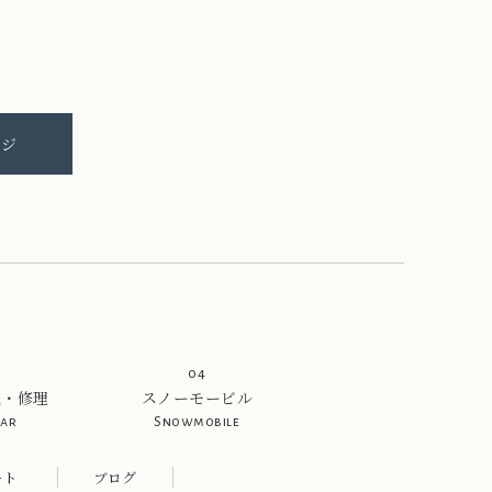
ージ
04
売・修理
スノーモービル
Car
Snowmobile
ート
ブログ