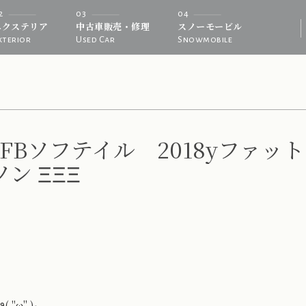
2
03
04
エクステリア
中古車販売・修理
スノーモービル
xterior
Used Car
Snowmobile
FLFBソフテイル 2018yファ
ソン ΞΞΞ
販売しております٩( ''ω'' )و