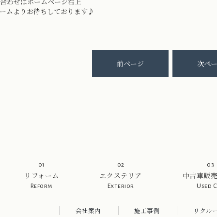
合わせはホームページ右上
ームよりお待ちしております♪
前ページ
次ペ
01
02
03
リフォーム
エクステリア
中古車販
Reform
Exterior
Used 
会社案内
施工事例
リクル